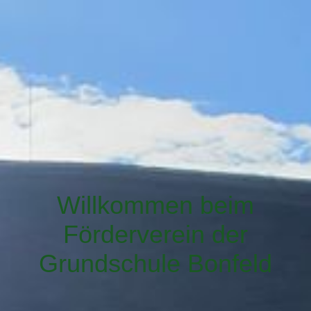
Willkommen beim
Förder
verein der
Grundschule Bonfeld