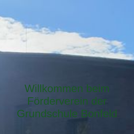
Willkommen beim
Förder
verein der
Grundschule Bonfeld